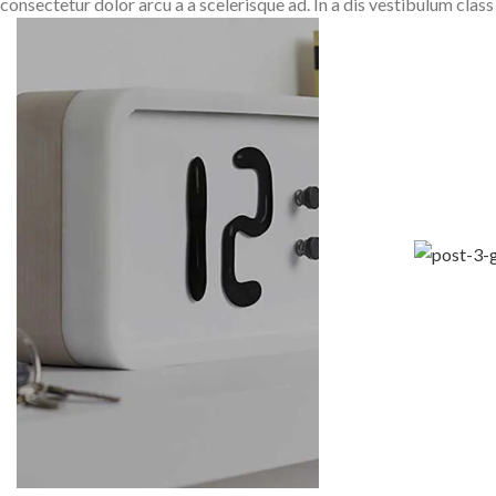
consectetur dolor arcu a a scelerisque ad. In a dis vestibulum cl