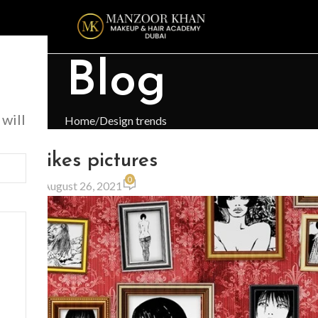
Blog
 will
Home
Design trends
N TRENDS
Wall likes pictures
0
2025
On August 26, 2021