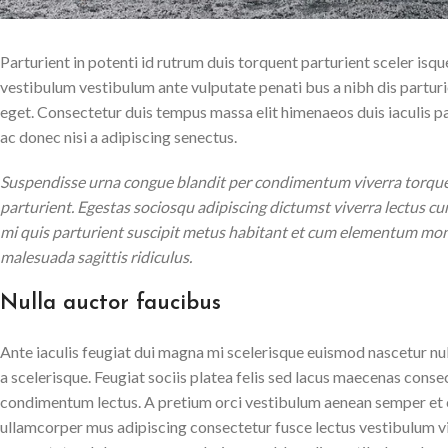
Parturient in potenti id rutrum duis torquent parturient sceler isqu
vestibulum vestibulum ante vulputate penati bus a nibh dis partu
eget. Consectetur duis tempus massa elit himenaeos duis iaculis p
ac donec nisi a adipiscing senectus.
Suspendisse urna congue blandit per condimentum viverra torquen
parturient. Egestas sociosqu adipiscing dictumst viverra lectus cu
mi quis parturient suscipit metus habitant et cum elementum mon
malesuada sagittis ridiculus.
Nulla auctor faucibus
Ante iaculis feugiat dui magna mi scelerisque euismod nascetur nul
a scelerisque. Feugiat sociis platea felis sed lacus maecenas con
condimentum lectus. A pretium orci vestibulum aenean semper et co
ullamcorper mus adipiscing consectetur fusce lectus vestibulum v