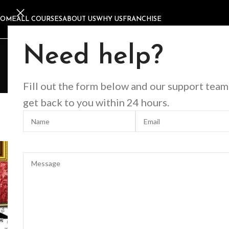
HOME
ALL COURSES
ABOUT US
WHY US
FRANCHISE
Need help?
Fill out the form below and our support team
DESIG
get back to you within 24 hours.
The big design: 
Posted by
MKacademy