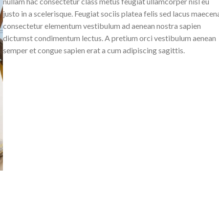
nullam hac consectetur class metus feugiat ullamcorper nisl eu
justo in a scelerisque. Feugiat sociis platea felis sed lacus maecen
consectetur elementum vestibulum ad aenean nostra sapien
dictumst condimentum lectus. A pretium orci vestibulum aenean
semper et congue sapien erat a cum adipiscing sagittis.