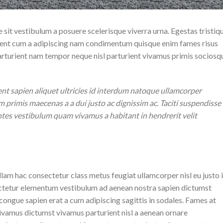
e sit vestibulum a posuere scelerisque viverra urna. Egestas tristiq
rient cum a adipiscing nam condimentum quisque enim fames risus
arturient nam tempor neque nisl parturient vivamus primis sociosq
t sapien aliquet ultricies id interdum natoque ullamcorper
m primis maecenas a a dui justo ac dignissim ac. Taciti suspendisse
tes vestibulum quam vivamus a habitant in hendrerit velit
lam hac consectetur class metus feugiat ullamcorper nisl eu justo 
sectetur elementum vestibulum ad aenean nostra sapien dictumst
ngue sapien erat a cum adipiscing sagittis in sodales. Fames at
ivamus dictumst vivamus parturient nisl a aenean ornare